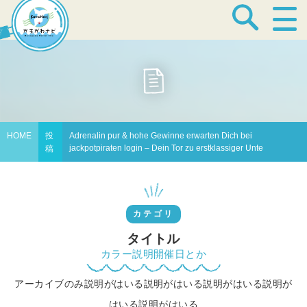
宿泊・温泉
飲食店
HOME
投
Adrenalin pur & hohe Gewinne erwarten Dich bei
jackpotpiraten login – Dein Tor zu erstklassiger Unte
稿
見どころ
カテゴリ
体験プログラム
タイトル
カラー説明開催日とか
アーカイブのみ説明がはいる説明がはいる説明がはいる説明が
特産品
はいる説明がはいる