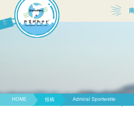
宿泊・温泉
飲食店
見どころ
体験プログラム
HOME
Admiral Sportwette
投稿
特産品