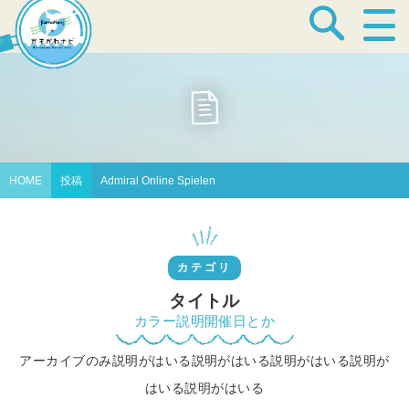
宿泊・温泉
飲食店
HOME
投稿
Admiral Online Spielen
見どころ
カテゴリ
体験プログラム
タイトル
カラー説明開催日とか
アーカイブのみ説明がはいる説明がはいる説明がはいる説明が
特産品
はいる説明がはいる