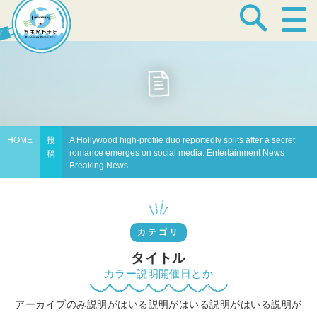
宿泊・温泉
飲食店
HOME
投
A Hollywood high-profile duo reportedly splits after a secret
romance emerges on social media: Entertainment News
稿
見どころ
Breaking News
体験プログラム
カテゴリ
タイトル
カラー説明開催日とか
特産品
アーカイブのみ説明がはいる説明がはいる説明がはいる説明が