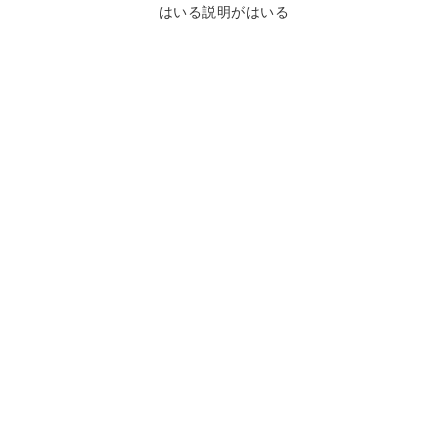
はいる説明がはいる
鴨川について
生活
観光ガイド
レンタサイクル