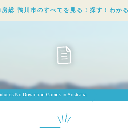
南房総 鴨川市のすべてを見る！探す！わか
roduces No Download Games in Australia