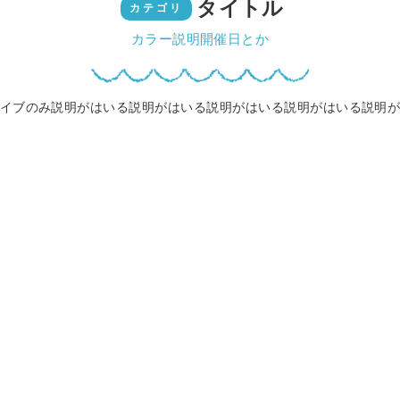
タイトル
カテゴリ
カラー説明開催日とか
イブのみ説明がはいる説明がはいる説明がはいる説明がはいる説明