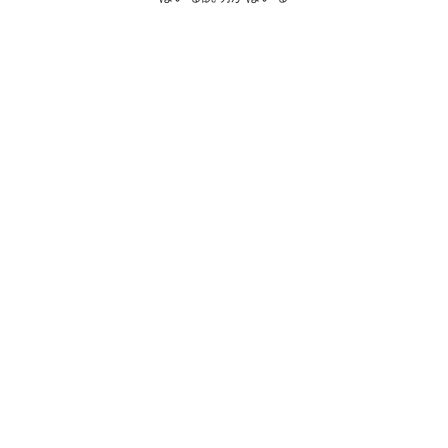
鴨川について
生活
観光ガイド
レンタサイクル