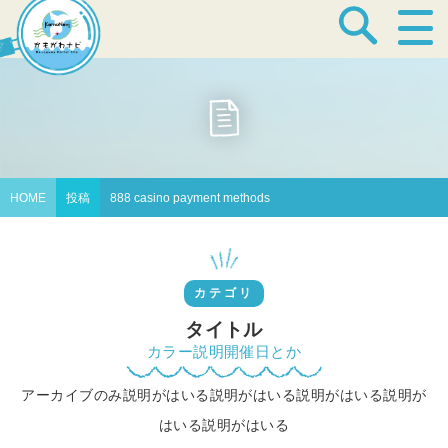
宿泊・温泉
飲食店
HOME
投稿
888 casino payment methods
見どころ
カテゴリ
体験プログラム
タイトル
カラー説明開催日とか
アーカイブのみ説明がはいる説明がはいる説明がはいる説明が
特産品
はいる説明がはいる