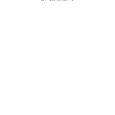
鴨川について
生活
観光ガイド
レンタサイクル