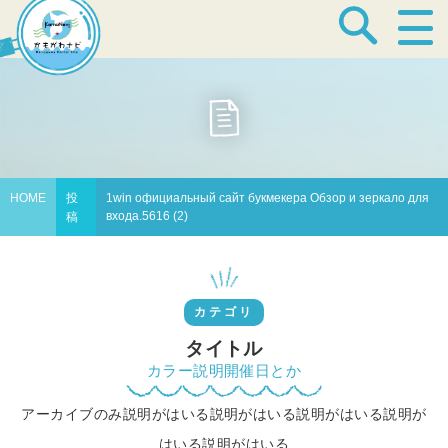
宿泊・温泉
飲食店
HOME
投
1win официальный сайт букмекера Обзор и зеркало для
входа.5616 (2)
稿
見どころ
カテゴリ
体験プログラム
タイトル
カラー説明開催日とか
アーカイブのみ説明がはいる説明がはいる説明がはいる説明が
特産品
はいる説明がはいる