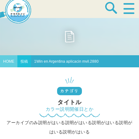
宿泊・温泉
飲食店
HOME
投稿
1Win en Argentina aplicacin mvil.2880
見どころ
カテゴリ
体験プログラム
タイトル
カラー説明開催日とか
アーカイブのみ説明がはいる説明がはいる説明がはいる説明が
特産品
はいる説明がはいる