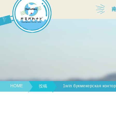
宿泊・温泉
飲食店
見どころ
体験プログラム
HOME
1win букмекерская конто
投稿
特産品